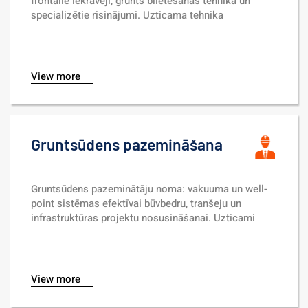
frontālie iekrāvēji, grunts blietēšanas tehnika un 
specializētie risinājumi. Uzticama tehnika 
profesionāliem būvdarbiem.
View more
Gruntsūdens pazemināšana
Gruntsūdens pazeminātāju noma: vakuuma un well-
point sistēmas efektīvai būvbedru, tranšeju un 
infrastruktūras projektu nosusināšanai. Uzticami 
industriālie risinājumi.
View more