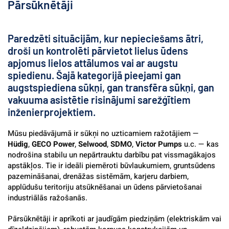
Pārsūknētāji
Paredzēti situācijām, kur nepieciešams ātri, 
droši un kontrolēti pārvietot lielus ūdens 
apjomus lielos attālumos vai ar augstu 
spiedienu. Šajā kategorijā pieejami gan 
augstspiediena sūkņi, gan transfēra sūkņi, gan 
vakuuma asistētie risinājumi sarežģītiem 
inženierprojektiem.
Mūsu piedāvājumā ir sūkņi no uzticamiem ražotājiem — 
Hüdig
, 
GECO Power
, 
Selwood
, 
SDMO
, 
Victor Pumps
 u.c. — kas 
nodrošina stabilu un nepārtrauktu darbību pat vissmagākajos 
apstākļos. Tie ir ideāli piemēroti būvlaukumiem, gruntsūdens 
pazemināšanai, drenāžas sistēmām, karjeru darbiem, 
applūdušu teritoriju atsūknēšanai un ūdens pārvietošanai 
industriālās ražošanās.
Pārsūknētāji ir aprīkoti ar jaudīgām piedziņām (elektriskām vai 