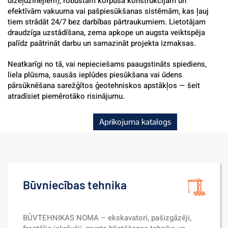
dīzeļdzinējiem), robustām korpusa konstrukcijām un 
efektīvām vakuuma vai pašpiesūkšanas sistēmām, kas ļauj 
tiem strādāt 24/7 bez darbības pārtraukumiem. Lietotājam 
draudzīga uzstādīšana, zema apkope un augsta veiktspēja 
palīdz paātrināt darbu un samazināt projekta izmaksas.
Neatkarīgi no tā, vai nepieciešams paaugstināts spiediens, 
liela plūsma, sausās ieplūdes piesūkšana vai ūdens 
pārsūknēšana sarežģītos ģeotehniskos apstākļos — šeit 
atradīsiet piemērotāko risinājumu.
Aprīkojuma katalogs
Būvniecības tehnika
BŪVTEHNIKAS NOMA – ekskavatori, pašizgāzēji, 