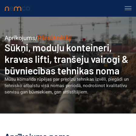
Aprīkojums
/
Pārsūknētāji
Sūkņi, moduļu konteineri, 
kravas lifti, tranšeju vairogi & 
būvniecības tehnikas noma
Mūsu komanda rūpējas par precīzu tehnikas izvēli, piegādi un 
tehnisko atbalstu visā nomas periodā, nodrošinot kvalitatīvu 
servisu gan būvniekiem, gan attīstītājiem.