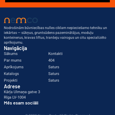
Nodrošinām būvniecības nulles ciklam nepieciešamo tehniku un 
iekārtas — sūkņus, gruntsūdens pazeminātājus, moduļu 
konteinerus, kravas liftus, tranšeju vairogus un citu specializēto 
aprīkojumu.
Navigācija
Sākums
Kontakti
Par mums
404
Aprīkojums
Saturs
Katalogs
Saturs
Projekti
Saturs
Adrese
Kārļa Ulmaņa gatve 3
Rīga LV-1004
Mēs esam sociāli