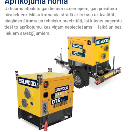
Aprīkojuma noma
Uzticams atbalsts gan lieliem uzņēmējiem, gan privātiem 
būvniekiem. Mūsu komanda strādā ar fokusu uz kvalitāti, 
piegādes ātrumu un tehnisko precizitāti, lai klients saņemtu 
tieši to aprīkojumu, kas viņam nepieciešams — laikā un bez 
liekiem sarežģījumiem.