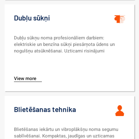
Dubļu sūkņi
Dubļu sūkņu noma profesionāliem darbiem: 
elektriskie un benzīna sūkņi piesārņota ūdens un 
nogulšņu atsūknēšanai. Uzticami risinājumi 
būvlaukumiem un drenāžai.
View more
Blietēšanas tehnika
Blietēšanas iekārtu un vibroplākšņu noma segumu 
sablīvēšanai. Kompaktas, jaudīgas un uzticamas 